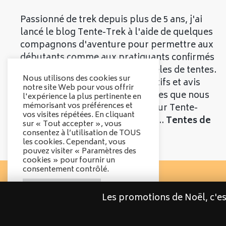
Passionné de trek depuis plus de 5 ans, j'ai
lancé le blog Tente-Trek à l'aide de quelques
compagnons d'aventure pour permettre aux
débutants comme aux pratiquants confirmés
de découvrir les meilleurs modèles de tentes.
Nous utilisons des cookies sur
Vous trouverez divers comparatifs et avis
notre site Web pour vous offrir
objectifs sur les différentes tentes que nous
l'expérience la plus pertinente en
mémorisant vos préférences et
vous présenterons. Bienvenue sur Tente-
vos visites répétées. En cliquant
Trek, le comparatif qui parle de...
Tentes de
sur « Tout accepter », vous
Trek
!
consentez à l’utilisation de TOUS
les cookies. Cependant, vous
pouvez visiter « Paramètres des
cookies » pour fournir un
consentement contrôlé.
Options des cookies
Les promotions de Noël, c'e
Tout accepter