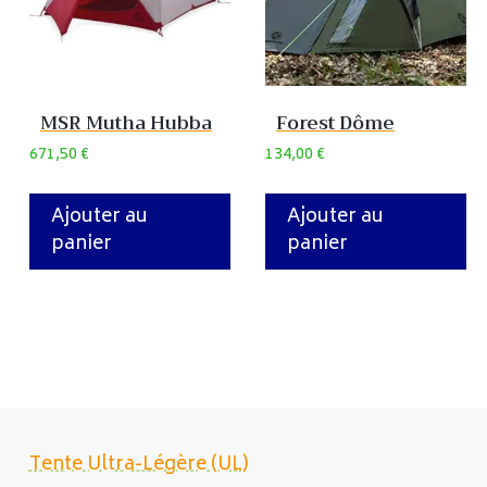
MSR Mutha Hubba
Forest Dôme
671,50
€
134,00
€
Ajouter au
Ajouter au
panier
panier
Tente Ultra-Légère (UL)