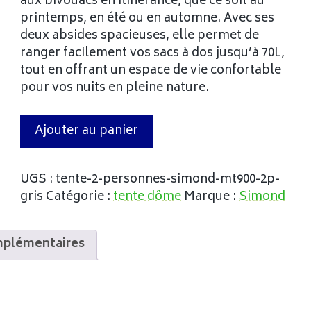
aux bivouacs en itinérance, que ce soit au
printemps, en été ou en automne. Avec ses
deux absides spacieuses, elle permet de
ranger facilement vos sacs à dos jusqu’à 70L,
tout en offrant un espace de vie confortable
pour vos nuits en pleine nature.
Ajouter au panier
UGS :
tente-2-personnes-simond-mt900-2p-
gris
Catégorie :
tente dôme
Marque :
Simond
mplémentaires