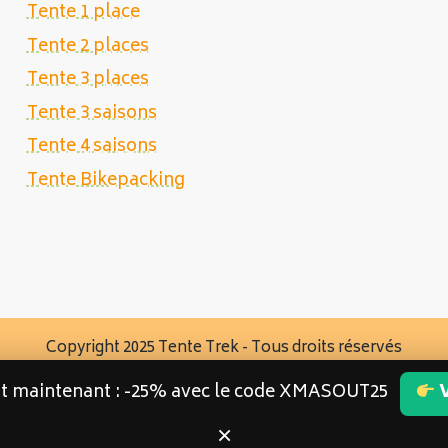
Tente 1 place
Tente 2 places
Tente 3 places
Tente 3 saisons
Tente 4 saisons
Tente Bikepacking
Copyright 2025 Tente Trek - Tous droits réservés
st maintenant : -25% avec le code XMASOUT25
V
×