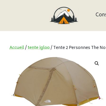
Aller
au
contenu
Cons
Accueil
/
tente igloo
/ Tente 2 Personnes The Nor