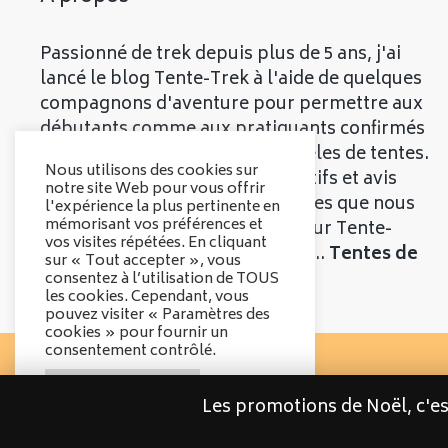
Passionné de trek depuis plus de 5 ans, j'ai
lancé le blog Tente-Trek à l'aide de quelques
compagnons d'aventure pour permettre aux
débutants comme aux pratiquants confirmés
de découvrir les meilleurs modèles de tentes.
Nous utilisons des cookies sur
Vous trouverez divers comparatifs et avis
notre site Web pour vous offrir
objectifs sur les différentes tentes que nous
l'expérience la plus pertinente en
mémorisant vos préférences et
vous présenterons. Bienvenue sur Tente-
vos visites répétées. En cliquant
Trek, le comparatif qui parle de...
Tentes de
sur « Tout accepter », vous
Trek
!
consentez à l’utilisation de TOUS
les cookies. Cependant, vous
pouvez visiter « Paramètres des
cookies » pour fournir un
consentement contrôlé.
Options des cookies
Les promotions de Noël, c'e
Tout accepter