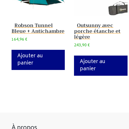
Robson Tunnel
Outsunny avec
Bleue + Antichambre
porche étanche et
légère
164,96
€
243,90
€
Ajouter au
Ajouter au
panier
panier
À propos