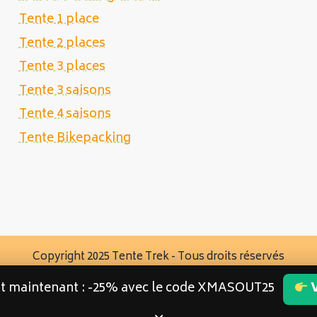
Tente 1 place
Tente 2 places
Tente 3 places
Tente 3 saisons
Tente 4 saisons
Tente Bikepacking
Copyright 2025 Tente Trek - Tous droits réservés
st maintenant : -25% avec le code XMASOUT25
V