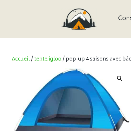
Aller
au
contenu
Cons
Accueil
/
tente igloo
/ pop-up 4 saisons avec bâ