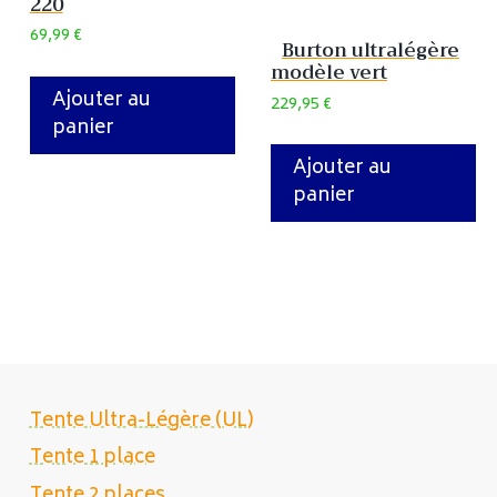
220
69,99
€
Burton ultralégère
modèle vert
Ajouter au
229,95
€
panier
Ajouter au
panier
Tente Ultra-Légère (UL)
Tente 1 place
Tente 2 places