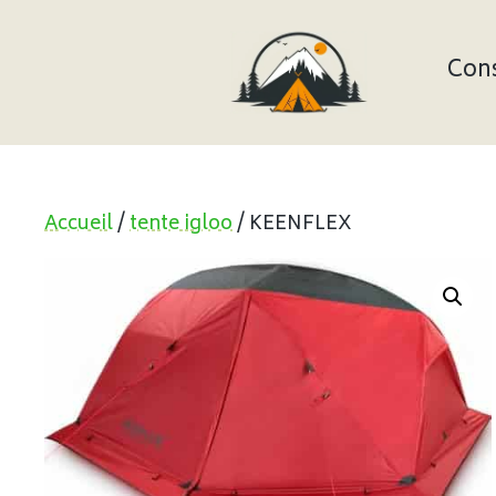
Aller
au
contenu
Cons
Accueil
/
tente igloo
/ KEENFLEX