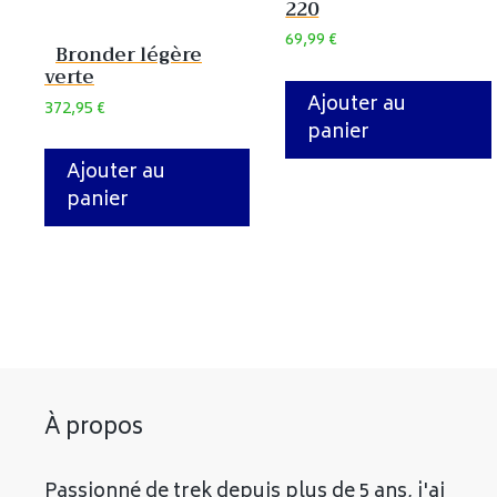
220
69,99
€
Bronder légère
verte
Ajouter au
372,95
€
panier
Ajouter au
panier
À propos
Passionné de trek depuis plus de 5 ans, j'ai