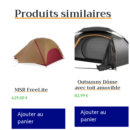
Produits similaires
Outsunny Dôme
avec toit amovible
MSR FreeLite
82,99
€
629,00
€
Ajouter au
Ajouter au
panier
panier