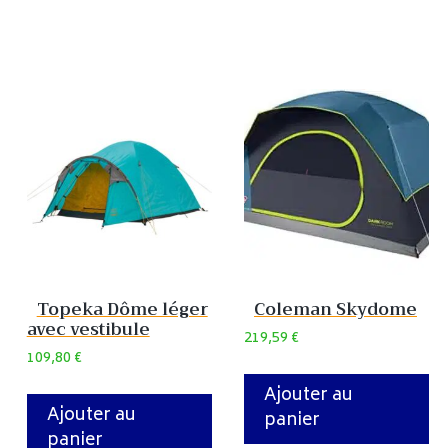
Topeka Dôme léger
Coleman Skydome
avec vestibule
219,59
€
109,80
€
Ajouter au
Ajouter au
panier
panier