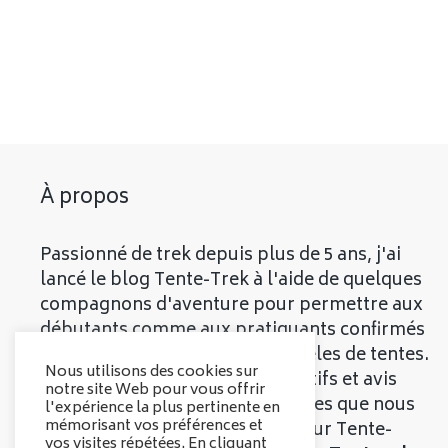
À propos
Passionné de trek depuis plus de 5 ans, j'ai
lancé le blog Tente-Trek à l'aide de quelques
compagnons d'aventure pour permettre aux
débutants comme aux pratiquants confirmés
de découvrir les meilleurs modèles de tentes.
Nous utilisons des cookies sur
Vous trouverez divers comparatifs et avis
notre site Web pour vous offrir
objectifs sur les différentes tentes que nous
l'expérience la plus pertinente en
mémorisant vos préférences et
vous présenterons. Bienvenue sur Tente-
vos visites répétées. En cliquant