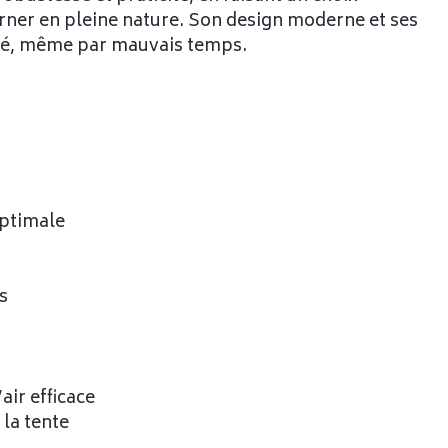
urner en pleine nature. Son design moderne et ses
ité, même par mauvais temps.
optimale
s
air efficace
 la tente