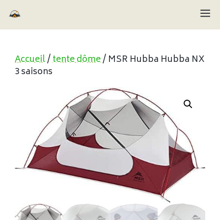
Aller
M
au
contenu
Accueil
/
tente dôme
/ MSR Hubba Hubba NX
3 saisons