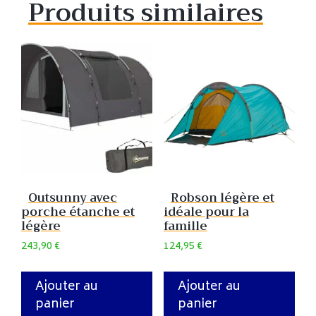
Produits similaires
Outsunny avec
Robson légère et
porche étanche et
idéale pour la
légère
famille
243,90
€
124,95
€
Ajouter au
Ajouter au
panier
panier