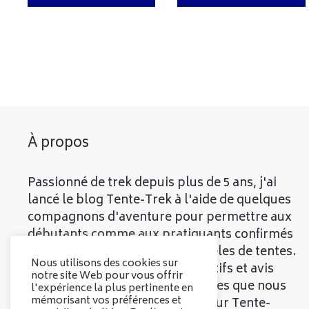
À propos
Passionné de trek depuis plus de 5 ans, j'ai
lancé le blog Tente-Trek à l'aide de quelques
compagnons d'aventure pour permettre aux
débutants comme aux pratiquants confirmés
de découvrir les meilleurs modèles de tentes.
Nous utilisons des cookies sur
Vous trouverez divers comparatifs et avis
notre site Web pour vous offrir
objectifs sur les différentes tentes que nous
l'expérience la plus pertinente en
mémorisant vos préférences et
vous présenterons. Bienvenue sur Tente-