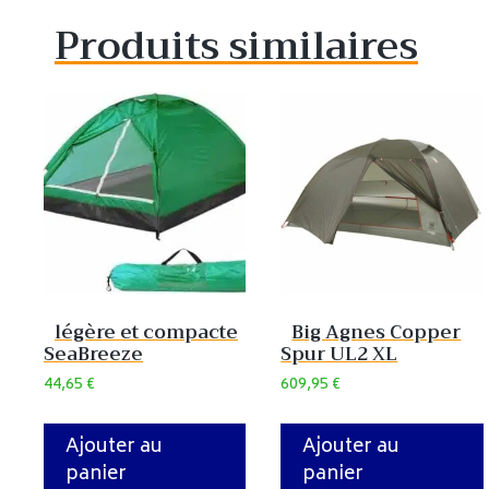
Produits similaires
légère et compacte
Big Agnes Copper
SeaBreeze
Spur UL2 XL
44,65
€
609,95
€
Ajouter au
Ajouter au
panier
panier