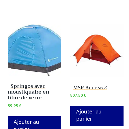
Springos avec
MSR Access 2
moustiquaire en
807,50
€
fibre de verre
59,95
€
Ajouter au
panier
Ajouter au