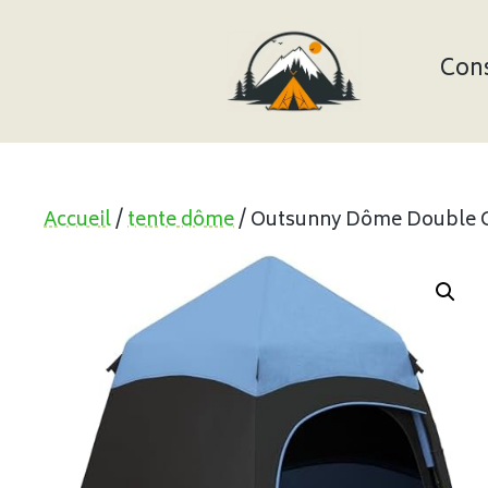
Aller
au
contenu
Cons
Accueil
/
tente dôme
/ Outsunny Dôme Double 