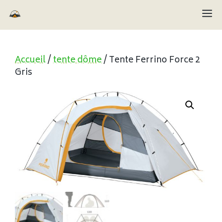
Aller
M
au
contenu
Accueil
/
tente dôme
/ Tente Ferrino Force 2
Gris