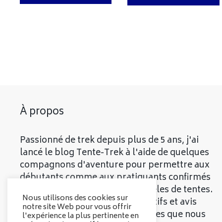
À propos
Passionné de trek depuis plus de 5 ans, j'ai
lancé le blog Tente-Trek à l'aide de quelques
compagnons d'aventure pour permettre aux
débutants comme aux pratiquants confirmés
de découvrir les meilleurs modèles de tentes.
Nous utilisons des cookies sur
Vous trouverez divers comparatifs et avis
notre site Web pour vous offrir
objectifs sur les différentes tentes que nous
l'expérience la plus pertinente en