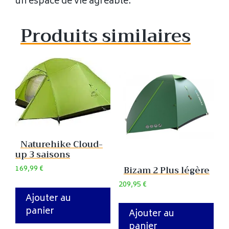
un espace de vie agréable.
Produits similaires
Naturehike Cloud-
up 3 saisons
169,99
€
Bizam 2 Plus légère
209,95
€
Ajouter au
panier
Ajouter au
panier