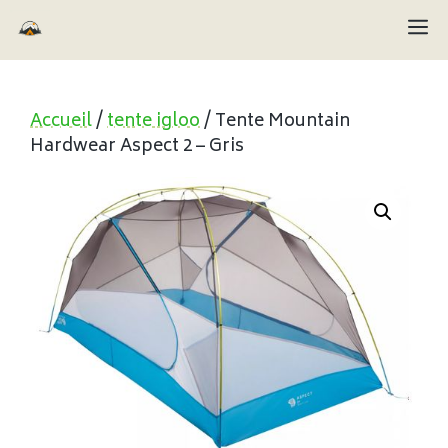
Aller
M
au
contenu
Accueil
/
tente igloo
/ Tente Mountain
Hardwear Aspect 2 – Gris