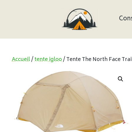
Aller
au
contenu
Cons
Accueil
/
tente igloo
/ Tente The North Face Trail