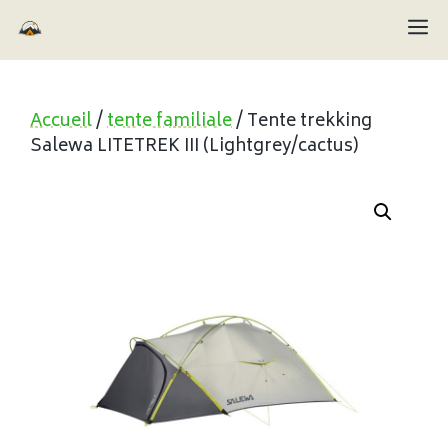
Aller
M
au
contenu
Accueil
/
tente familiale
/ Tente trekking
Salewa LITETREK III (Lightgrey/cactus)