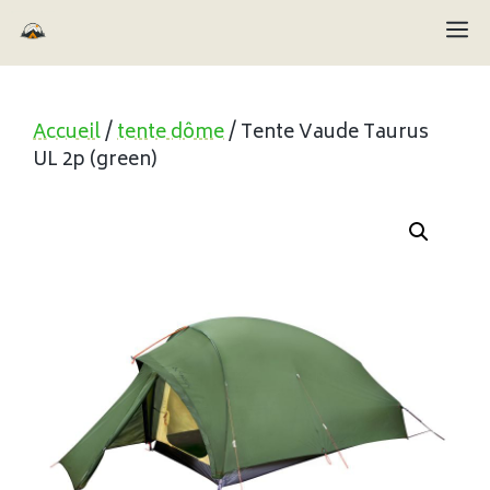
Aller
M
au
contenu
Accueil
/
tente dôme
/ Tente Vaude Taurus
UL 2p (green)