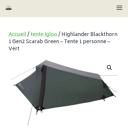
Aller
M
au
contenu
Accueil
/
tente igloo
/ Highlander Blackthorn
1 Gen2 Scarab Green – Tente 1 personne –
Vert