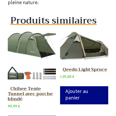
pleine nature.
Produits similaires
Qeedo Light Spruce
139,00
€
Chihee Tente
Ajouter au
Tunnel avec porche
panier
blindé
99,99
€