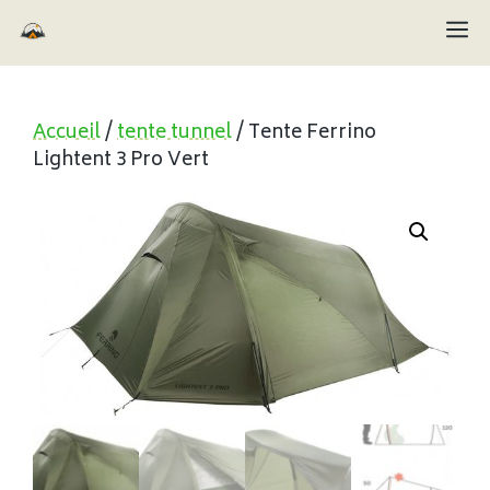
Aller
M
au
contenu
Accueil
/
tente tunnel
/ Tente Ferrino
Lightent 3 Pro Vert